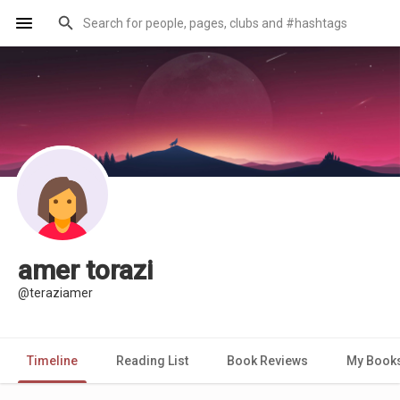
amer torazi
@teraziamer
Timeline
Reading List
Book Reviews
My Book